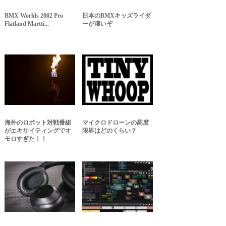
BMX Worlds 2002 Pro
日本のBMXキッズライダ
Flatland Martti...
ーが凄いぞ
海外のロボット対戦番組
マイクロドローンの高度
がエキサイティングでオ
限界はどのくらい？
モロすぎた！！