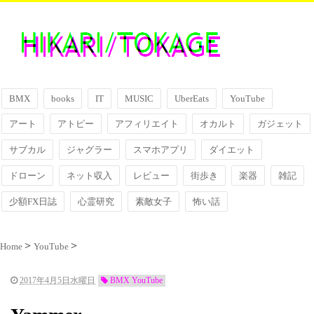
BMX
books
IT
MUSIC
UberEats
YouTube
アート
アトピー
アフィリエイト
オカルト
ガジェット
サブカル
ジャグラー
スマホアプリ
ダイエット
ドローン
ネット収入
レビュー
街歩き
楽器
雑記
少額FX日誌
心霊研究
素敵女子
怖い話
Home
YouTube
2017年4月5日水曜日
BMX YouTube