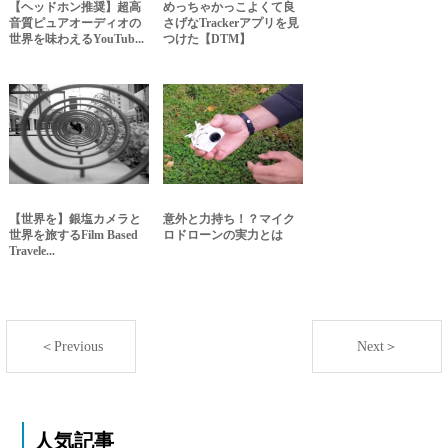
【ヘッドホン推奨】超高
めっちゃかっこよくて良
音質ピュアオーディオの
さげなTrackerアプリを見
世界を味わえるYouTub...
つけた【DTM】
【世界を】銀塩カメラと
意外と力持ち！？マイク
世界を旅するFilm Based
ロドローンの実力とは
Travele...
＜Previous
Next＞
人気記事