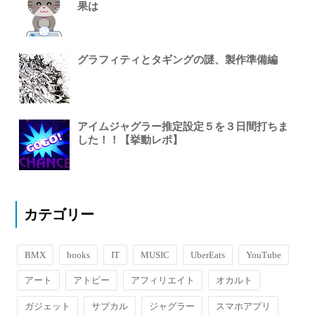
果は
グラフィティとタギングの謎、製作準備編
アイムジャグラー推定設定５を３日間打ちま
した！！【挙動レポ】
カテゴリー
BMX
books
IT
MUSIC
UberEats
YouTube
アート
アトピー
アフィリエイト
オカルト
ガジェット
サブカル
ジャグラー
スマホアプリ