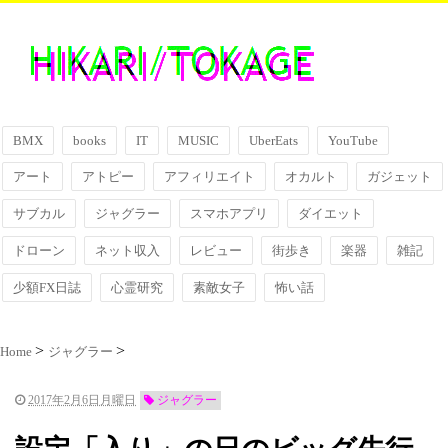
BMX
books
IT
MUSIC
UberEats
YouTube
アート
アトピー
アフィリエイト
オカルト
ガジェット
サブカル
ジャグラー
スマホアプリ
ダイエット
ドローン
ネット収入
レビュー
街歩き
楽器
雑記
少額FX日誌
心霊研究
素敵女子
怖い話
Home
ジャグラー
2017年2月6日月曜日
ジャグラー