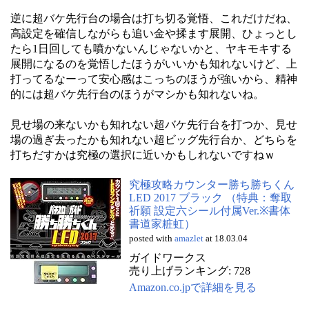
逆に超バケ先行台の場合は打ち切る覚悟、これだけだね、
高設定を確信しながらも追い金や揉ます展開、ひょっとし
たら1日回しても噴かないんじゃないかと、ヤキモキする
展開になるのを覚悟したほうがいいかも知れないけど、上
打ってるなーって安心感はこっちのほうが強いから、精神
的には超バケ先行台のほうがマシかも知れないね。
見せ場の来ないかも知れない超バケ先行台を打つか、見せ
場の過ぎ去ったかも知れない超ビッグ先行台か、どちらを
打ちだすかは究極の選択に近いかもしれないですねｗ
究極攻略カウンター勝ち勝ちくん
LED 2017 ブラック （特典：奪取
祈願 設定六シール付属Ver.※書体
書道家粧虹）
posted with
amazlet
at 18.03.04
ガイドワークス
売り上げランキング: 728
Amazon.co.jpで詳細を見る