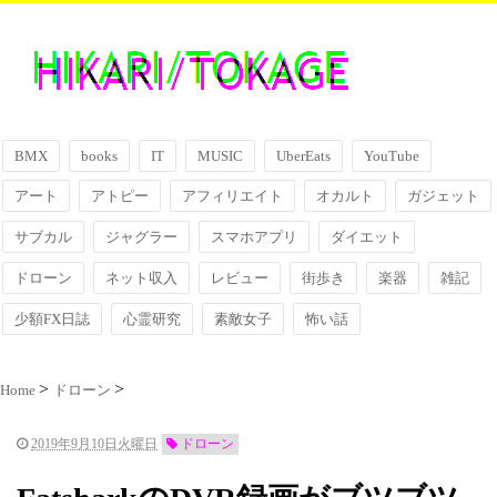
BMX
books
IT
MUSIC
UberEats
YouTube
アート
アトピー
アフィリエイト
オカルト
ガジェット
サブカル
ジャグラー
スマホアプリ
ダイエット
ドローン
ネット収入
レビュー
街歩き
楽器
雑記
少額FX日誌
心霊研究
素敵女子
怖い話
Home
ドローン
2019年9月10日火曜日
ドローン