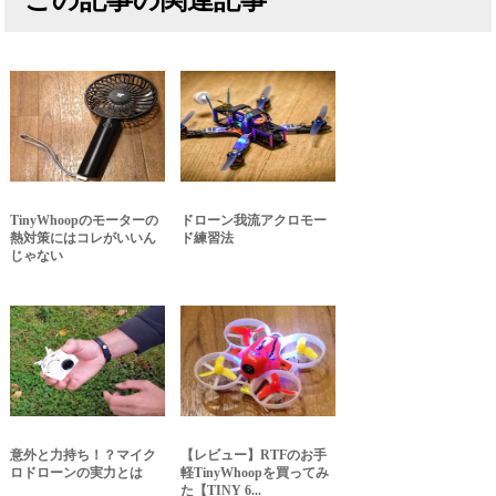
TinyWhoopのモーターの
ドローン我流アクロモー
熱対策にはコレがいいん
ド練習法
じゃない
意外と力持ち！？マイク
【レビュー】RTFのお手
ロドローンの実力とは
軽TinyWhoopを買ってみ
た【TINY 6...