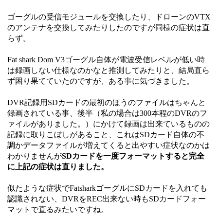
ゴーグルの受信モジュールを交換したり、ドローンのVTX
のアンテナを交換してみたりしたのですが同様の症状は直
らず。
Fat shark Dom V3ゴーグル自体が電波受信レベルが低い時
は録画しない仕様なのかなと推測してみたりと、結局直ら
ず困り果てていたのですが、ある事に気づきました。
DVR記録用SDカードの最初のほうのファイルはちゃんと
録画されている事、後半（私の場合は300本程のDVRのフ
ァイルがありました。）にかけて録画は出来ているものの
記録に取りこぼしがあること、これはSDカード自体の不
調かデータファイルが増えてくると出やすい症状なのかは
わかりませんが
SDカードを一度フォーマットすると完全
に上記の症状は直りました。
似たような症状でFatsharkゴーグルにSDカードを入れても
認識されない、DVRをREC出来ない時もSDカードフォー
マットで直るみたいですね。