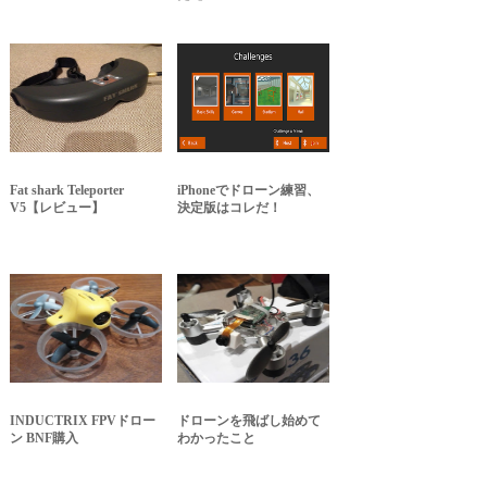
Fat shark Teleporter
iPhoneでドローン練習、
V5【レビュー】
決定版はコレだ！
INDUCTRIX FPVドロー
ドローンを飛ばし始めて
ン BNF購入
わかったこと