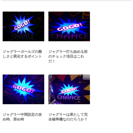
ジャグラーガールズの難
ジャグラー打ち始める前
しさと罠化するポイント
のチェック項目はこれ
だ！
ジャグラー中間設定の攻
ジャグラーは果たして完
め時、辞め時
全確率機なのだろうか？