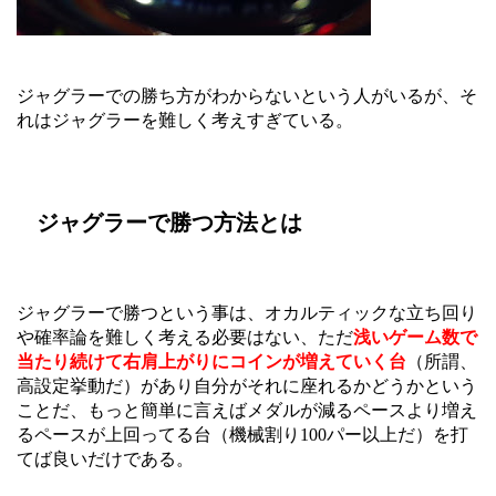
ジャグラーでの勝ち方がわからないという人がいるが、そ
れはジャグラーを難しく考えすぎている。
ジャグラーで勝つ方法とは
ジャグラーで勝つという事は、オカルティックな立ち回り
や確率論を難しく考える必要はない、ただ
浅いゲーム数で
当たり続けて右肩上がりにコインが増えていく台
（所謂、
高設定挙動だ）があり自分がそれに座れるかどうかという
ことだ、もっと簡単に言えばメダルが減るペースより増え
るペースが上回ってる台（機械割り100パー以上だ）を打
てば良いだけである。