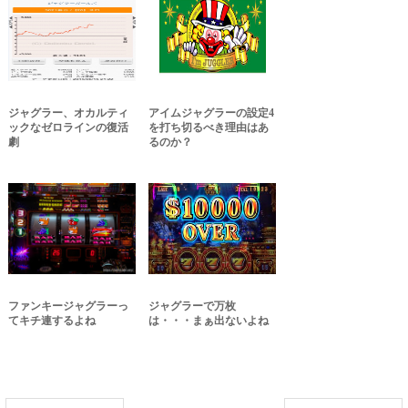
ジャグラー、オカルティ
アイムジャグラーの設定4
ックなゼロラインの復活
を打ち切るべき理由はあ
劇
るのか？
ファンキージャグラーっ
ジャグラーで万枚
てキチ連するよね
は・・・まぁ出ないよね