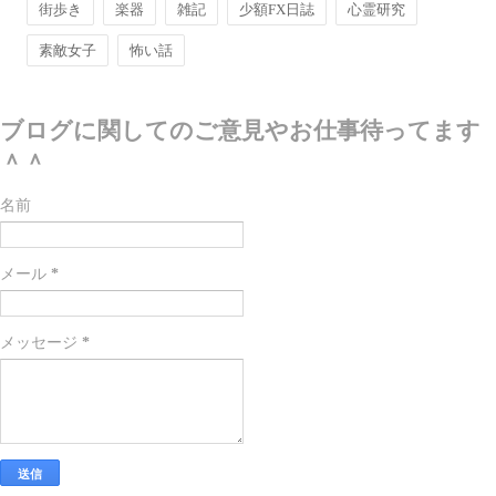
街歩き
楽器
雑記
少額FX日誌
心霊研究
素敵女子
怖い話
ブログに関してのご意見やお仕事待ってます
＾＾
名前
メール
*
メッセージ
*