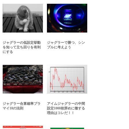
ジャグラーの低設定挙動
ジャグラーで勝つ、シン
を知って立ち回りを有利
プルに考えよう
にする
ジャグラー合算確率プラ
アイムジャグラーの中間
マイ10の法則
設定1000枚辞めに徹する
理由はコレだ！！