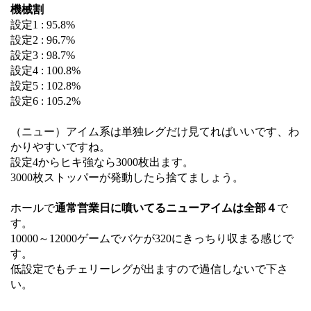
機械割
設定1 : 95.8%
設定2 : 96.7%
設定3 : 98.7%
設定4 : 100.8%
設定5 : 102.8%
設定6 : 105.2%
（ニュー）アイム系は単独レグだけ見てればいいです、わ
かりやすいですね。
設定4からヒキ強なら3000枚出ます。
3000枚ストッパーが発動したら捨てましょう。
ホールで
通常営業日に噴いてるニューアイムは全部４
で
す。
10000～12000ゲームでバケが320にきっちり収まる感じで
す。
低設定でもチェリーレグが出ますので過信しないで下さ
い。