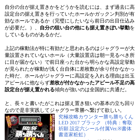
自分の台が据え置きかをどうかを読むには、まず過去に高
設定台の据え置きを行っていたホールかガックン判別が有
効なホールであるか（完璧にしたいなら前日の出目仕込み
が必要だ。）、
自分の狙い台の他にも据え置きぽい挙動
を
しているものがあるかだ。
上記の稼動法が特に有効だと思われるのはジャグラーが大
量設置されていないホール（大量設置店は朝一見るべき所
に目が届かない）で前日座った台から明らかな高設定挙動
が見られたが稼動が浅く台自体に差枚数が余り付かなかっ
た時だ、ホールがジャグラーに高設定を入れる理由は出玉
アピールに他ならず
差枚が付かなかったアピール不足の高
設定台が据え置かれる
傾向が強いのは全国的に共通だ。
と、長々と書いたがこれは据え置き狙いの基本の立ち回り
なので是非実践してジャグラー常勝へ繋げて欲しい。
究極攻略カウンター勝ち勝ちくん
LED 2017 ブラック （特典：奪取
祈願 設定六シール付属Ver.※書体
書道家粧虹）