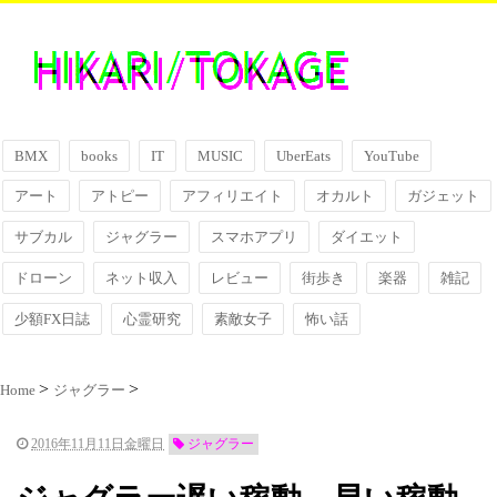
BMX
books
IT
MUSIC
UberEats
YouTube
アート
アトピー
アフィリエイト
オカルト
ガジェット
サブカル
ジャグラー
スマホアプリ
ダイエット
ドローン
ネット収入
レビュー
街歩き
楽器
雑記
少額FX日誌
心霊研究
素敵女子
怖い話
Home
ジャグラー
2016年11月11日金曜日
ジャグラー