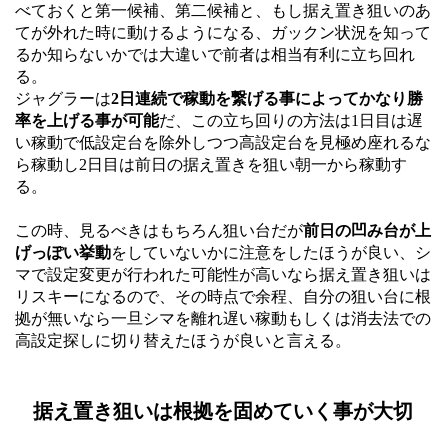
べておくと第一候補、第二候補と、もし据え置き狙いのあ
てが外れた時に動けるようになる、ガックン状況を知って
るか知らないかでは大違いで前者は相当有利に立ち回れ
る。
ジャグラーは
2日連続で稼動を繋げる事によってかなり勝
率を上げる事が可能
だ、この立ち回りの方法は1日目は遅
い稼動で低設定台を除外しつつ高設定台を見極め座れるな
ら稼動し2日目は前日の据え置きを狙い朝一から稼動す
る。
この時、見るべきはもちろん狙い台だが
前日の凹み台が上
げっぽい挙動
をしていないかに注意をしたほうが良い、シ
マで設定変更が行われた可能性が高いなら据え置き狙いは
リスキーになるので、その時点で余程、自分の狙い台に根
拠が無いなら一旦シマを離れ遅い稼動もしくは消去法での
高設定探しに切り替えたほうが良いと言える。
据え置き狙いは根拠を固めていく事が大切