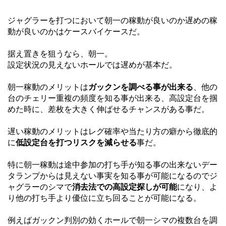
ジャグラーを打つにおいて朝一の稼動が良いのか遅めの稼
動が良いのかはケースバイケースだ。
据え置きを狙うなら、朝一。
設定状況の見えないホールでは遅めが基本だ。
朝一稼動のメリットは
ガックンを調べる事が出来る
、他の
台のチェリー重複の頻度を知る事が出来る、高設定台を掴
めた時に、差枚を大きく伸ばせるチャンスがある事だ。
遅い稼動のメリットはレグ確率や当たり方の癖から徹底的
に
低設定台を打つリスクを減らせる
事だ。
特に朝一稼動は途中参加の打ち手が知る事の出来ないデー
タランプからは見えない事実を知る事が可能になるのでジ
ャグラーのシマで
消去法での高設定探しが可能
になり、よ
り他の打ち手より優位に立ち回ることが可能になる。
例えばガックン判別の効くホールで朝一シマの複数台を調