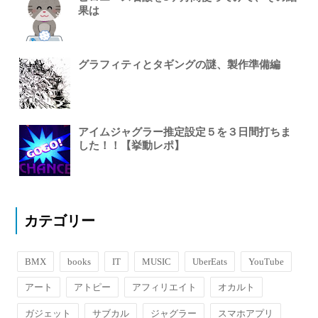
果は
グラフィティとタギングの謎、製作準備編
アイムジャグラー推定設定５を３日間打ちま
した！！【挙動レポ】
カテゴリー
BMX
books
IT
MUSIC
UberEats
YouTube
アート
アトピー
アフィリエイト
オカルト
ガジェット
サブカル
ジャグラー
スマホアプリ