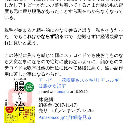
しかしアトピーがだいぶ落ち着いてくるとまた髪の毛の密
度も元に戻り脱毛があったことすら現在わからなくなって
いる。
脱毛が始まると精神的にかなり参ると思う、私もそうだっ
た、でもこれは
かならず治る
ので、悲観せずに経過観察す
れば良いと思う。
この時期に焦りを感じて顔にステロイドでも使おうものな
ら大変な事になるので絶対に使わないように、顔からのス
テロイド吸収率は他の部位に比べて格段に高く、酷い副作
用に苦しむ事になるからだ。
アトピー・花粉症もスッキリ! アレルギー
は腸から治す
posted with
amazlet
at 18.05.10
林 隆博
幻冬舎 (2017-11-17)
売り上げランキング: 13,262
Amazon.co.jpで詳細を見る