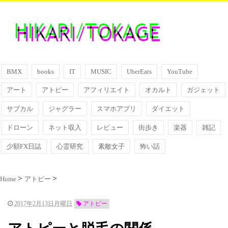
BMX
books
IT
MUSIC
UberEats
YouTube
アート
アトピー
アフィリエイト
オカルト
ガジェット
サブカル
ジャグラー
スマホアプリ
ダイエット
ドローン
ネット収入
レビュー
街歩き
楽器
雑記
少額FX日誌
心霊研究
素敵女子
怖い話
Home
アトピー
2017年2月13日月曜日
アトピー