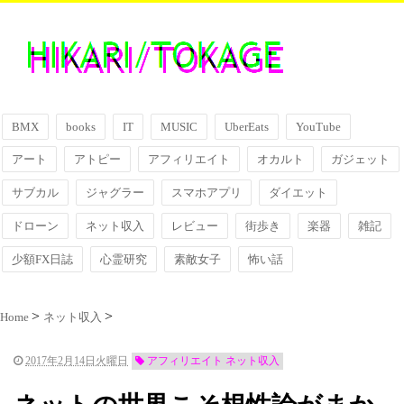
BMX
books
IT
MUSIC
UberEats
YouTube
アート
アトピー
アフィリエイト
オカルト
ガジェット
サブカル
ジャグラー
スマホアプリ
ダイエット
ドローン
ネット収入
レビュー
街歩き
楽器
雑記
少額FX日誌
心霊研究
素敵女子
怖い話
Home
ネット収入
2017年2月14日火曜日
アフィリエイト ネット収入