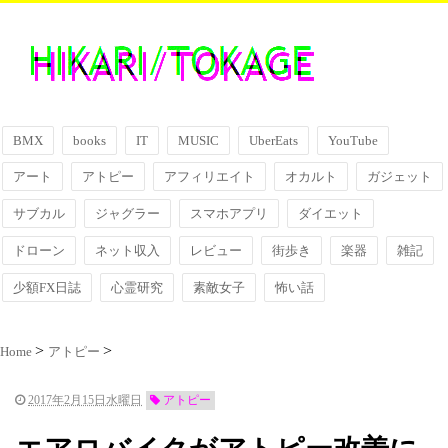
BMX
books
IT
MUSIC
UberEats
YouTube
アート
アトピー
アフィリエイト
オカルト
ガジェット
サブカル
ジャグラー
スマホアプリ
ダイエット
ドローン
ネット収入
レビュー
街歩き
楽器
雑記
少額FX日誌
心霊研究
素敵女子
怖い話
Home
アトピー
2017年2月15日水曜日
アトピー