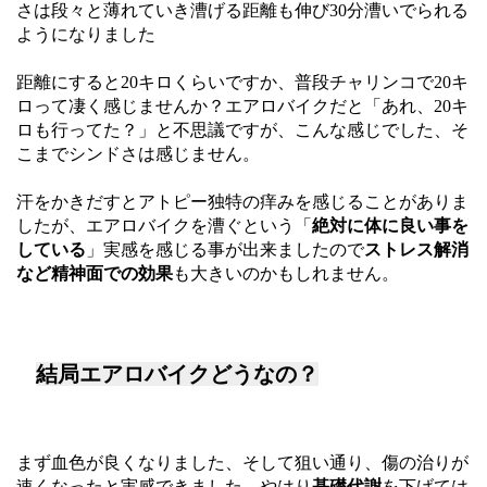
さは段々と薄れていき漕げる距離も伸び30分漕いでられる
ようになりました
距離にすると20キロくらいですか、普段チャリンコで20キ
ロって凄く感じませんか？エアロバイクだと「あれ、20キ
ロも行ってた？」と不思議ですが、こんな感じでした、そ
こまでシンドさは感じません。
汗をかきだすとアトピー独特の痒みを感じることがありま
したが、エアロバイクを漕ぐという「
絶対に体に良い事を
している
」実感を感じる事が出来ましたので
ストレス解消
など精神面での効果
も大きいのかもしれません。
結局エアロバイクどうなの？
まず血色が良くなりました、そして狙い通り、傷の治りが
速くなったと実感できました、やはり
基礎代謝
を下げては