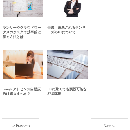
ランサーやクラウドワー
毎週、改悪されるランサ
クスのタスクで効率的に
ーズのUIについて
稼ぐ方法とは
Googleアドセンス自動広
PCに疎くても実践可能な
告は導入すべき？
SEO講座
＜Previous
Next＞