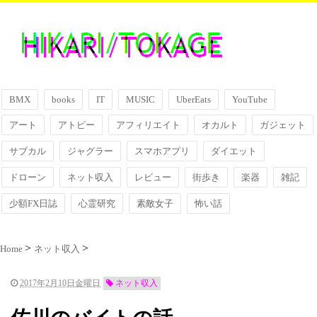
BMX
books
IT
MUSIC
UberEats
YouTube
アート
アトピー
アフィリエイト
オカルト
ガジェット
サブカル
ジャグラー
スマホアプリ
ダイエット
ドローン
ネット収入
レビュー
街歩き
楽器
雑記
少額FX日誌
心霊研究
素敵女子
怖い話
Home
ネット収入
2017年2月10日金曜日
ネット収入