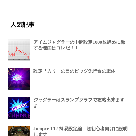
人気記事
アイムジャグラーの中間設定1000枚辞めに徹
する理由はコレだ！！
設定「入り」の日のビッグ先行台の正体
ジャグラーはスランプグラフで攻略出来ます
よ
Jumper T12 簡易設定編、超初心者向けに説明
します