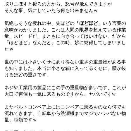
取りこぼすと後ろの方から、怒号が飛んできますが
そんな事、気にしていたら何も出来ませんｗ
気絶しそうな疲れの中、先ほどの
「ほどほど」
いう言葉の
意味がわかりました、これは人間の限界を超えている作業
量、スピードだ、まともに向き合ってはいけない、だから
「ほどほど」なんだと、この時、妙に納得してしまいまし
たｗ
世の中には小さいくせにあり得ない重さの重量物がある事
も知りました、本当に小さな箱に入ってるくせに、腰が抜
けるほどの重さです。
ネジや工業用の製品にこの手の重量物が多いです、これが
大口で何個も一気に来るものですから、ヤバいですw
またベルトコンベア上にはコンベアに乗るものなら何でも
流れてきます、自転車から洗濯機までマジでハンパない物
量、種類ですｗ