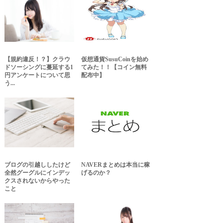
【規約違反！？】クラウ
仮想通貨SusuCoinを始め
ドソーシングに蔓延する1
てみた！！【コイン無料
円アンケートについて思
配布中】
う...
ブログの引越ししたけど
NAVERまとめは本当に稼
全然グーグルにインデッ
げるのか？
クスされないからやった
こと