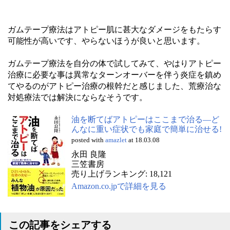
ガムテープ療法はアトピー肌に甚大なダメージをもたらす
可能性が高いです、やらないほうが良いと思います。
ガムテープ療法を自分の体で試してみて、やはりアトピー
治療に必要な事は異常なターンオーバーを伴う炎症を鎮め
てやるのがアトピー治療の根幹だと感じました、荒療治な
対処療法では解決にならなそうです。
油を断てばアトピーはここまで治る―ど
んなに重い症状でも家庭で簡単に治せる!
posted with
amazlet
at 18.03.08
永田 良隆
三笠書房
売り上げランキング: 18,121
Amazon.co.jpで詳細を見る
この記事をシェアする