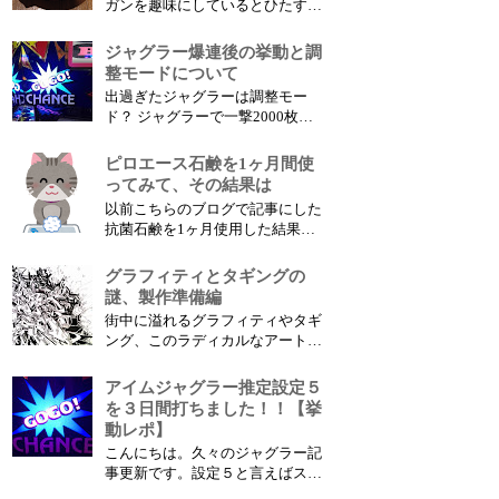
ガンを趣味にしているとひたすら
ット台の特徴だ、この特性はアイ
増えてくるのがリポバッテリー。
ムジャグラー...
リポバッテリーなかなか保管に気
ジャグラー爆連後の挙動と調
を使いますよね。特に家に保管し
整モードについて
ている時にバッテリーが燃えてし
出過ぎたジャグラーは調整モー
まわないか出先で急に気になって
ド？ ジャグラーで一撃2000枚か
しまう事が多いです。 こちらの
ら3000枚クラスの爆連をかました
動画は4セル...
後、出すぎたメダルを調整するか
ピロエース石鹸を1ヶ月間使
のようにハマリが訪れる事がある
ってみて、その結果は
特にビッグ偏向型のジャグラーに
以前こちらのブログで記事にした
は注意が必要でバケでの設定が読
抗菌石鹸を1ヶ月使用した結果と
みづらい分、追ってしまう傾向が
感想を書きたいと思います。 効
強く気付けばボーナ...
果については個人差があると思い
グラフィティとタギングの
ますので、その点をご理解の上読
謎、製作準備編
んで頂ければと思います。 ピロ
街中に溢れるグラフィティやタギ
エース石鹸の使用感は？ まず特
ング、このラディカルなアートの
筆すべきピロエース石鹸の特徴は
文化的背景やライフスタイルはひ
臭いです、ネット...
とまず置いておいて、その製作ツ
アイムジャグラー推定設定５
ールや技法が気になったので今回
を３日間打ちました！！【挙
調べてみました。 特に気軽に作
動レポ】
れそうなステッカーについてが今
こんにちは。久々のジャグラー記
回のメインです。 こんなステッ
事更新です。設定５と言えばスロ
カーとか良く見ま...
ットでは高設定と言われる設定な