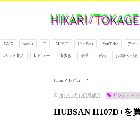
BMX
books
IT
MUSIC
UberEats
YouTube
アート
ネット収入
レビュー
街歩き
楽器
雑記
少額FX日誌
Home
レビュー
2017年4月10日月曜日
ガジェット ド
HUBSAN H107D