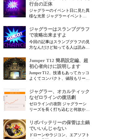
中間設定は V字の波 を連続して描
行台の正体
きやすく飲まれては出て飲まれて
ジャグラーのイベント日に見た異
は出てを繰り返しやすい、 特に
様な光景 ジャグラーイベントが
飲まれ辞めだけは避けて通りたい
行われると、ほぼ現れてくる、
ところだ、このリス...
超ビッグ先行台と超バケ先行台
ジャグラーはスランプグラフ
。 これは、もう確定的だね、ど
で攻略出来ますよ
っちも 「高設定の入りサイン」
今回の記事はスランプグラフの見
なんだよ。 って言っても、アイ
方なんだけど知ってる人は読み飛
ムSP 2000回転でB14R1とかとか
ばして下さい。 あ、そうだ、ケ
怖すぎて触...
ルベロス打法って知ってますか？
Jumper T12 簡易設定編、超
ジャグの中間設定を攻略する方法
初心者向けに説明します
ね。いろんなジャグラーの攻略情
Jumper T12、技適もあってカッコ
報があるけど、アレだけはたぶん
よくてコンパクト、値段もリーズ
ガチだよ。 とりあえずジャグラ
ナブル、非常に魅力的なプロポで
ーはスランプがめ...
すがとにかく設定が煩雑です。
ジャグラー、オカルティック
特にドローン初心者が買うと初期
なゼロラインの復活劇
設定で詰みやすい（アーム出来な
ゼロラインの攻防 ジャグラーシ
い病）感じがしたので簡単に設定
リーズを長く打ち込むと何故かゼ
出来る方法を紹介したいと思いま
ロラインで跳ねる台が異常に多い
す。 タ...
ことに気付く。 これはジャグラ
リポバッテリーの保管は土鍋
ー七不思議のひとつである。 経
でいいんじゃない
験則だがリセット（設定変更）ゼ
ドローンやラジコン、エアソフト
ロラインで綺麗に跳ねるのはリセ