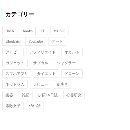
んですがアイムジャグラーにおい
ては設定５が判明したら捨ててし
カテゴリー
まう人もいるほど微妙な設定なん
ですね、とにかく微妙な展開にな
りやすい、これは私の過去のジャ
グラー経験則でも確かにそんな気
BMX
books
IT
MUSIC
はし...
UberEats
YouTube
アート
アトピー
アフィリエイト
オカルト
ガジェット
サブカル
ジャグラー
スマホアプリ
ダイエット
ドローン
ネット収入
レビュー
街歩き
楽器
雑記
少額FX日誌
心霊研究
素敵女子
怖い話