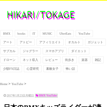
BMX
books
IT
MUSIC
UberEats
YouTube
アート
アトピー
アフィリエイト
オカルト
ガジェット
サブカル
ジャグラー
スマホアプリ
ダイエット
ドローン
ネット収入
レビュー
街歩き
楽器
雑記
少額FX日誌
心霊研究
素敵女子
怖い話
Home
YouTube
2017年1月23日月曜日
BMX YouTube