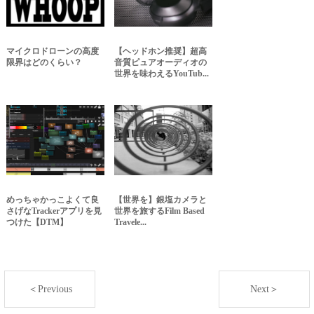
マイクロドローンの高度
【ヘッドホン推奨】超高
限界はどのくらい？
音質ピュアオーディオの
世界を味わえるYouTub...
めっちゃかっこよくて良
【世界を】銀塩カメラと
さげなTrackerアプリを見
世界を旅するFilm Based
つけた【DTM】
Travele...
＜Previous
Next＞