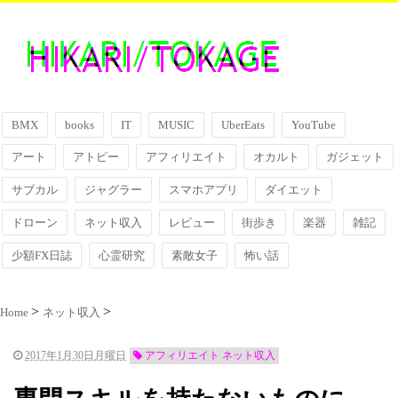
BMX
books
IT
MUSIC
UberEats
YouTube
アート
アトピー
アフィリエイト
オカルト
ガジェット
サブカル
ジャグラー
スマホアプリ
ダイエット
ドローン
ネット収入
レビュー
街歩き
楽器
雑記
少額FX日誌
心霊研究
素敵女子
怖い話
Home
ネット収入
2017年1月30日月曜日
アフィリエイト ネット収入