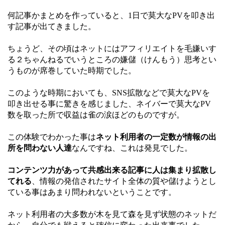
何記事かまとめを作っていると、1日で莫大なPVを叩き出
す記事が出てきました。
ちょうど、その頃はネットにはアフィリエイトを毛嫌いす
る２ちゃんねるでいうところの嫌儲（けんもう）思考とい
うものが席巻していた時期でした。
このような時期においても、SNS拡散などで莫大なPVを
叩き出せる事に驚きを感じました、ネイバーで莫大なPV
数を取った所で収益は雀の涙ほどのものですが。
この体験でわかった事は
ネット利用者の一定数が情報の出
所を問わない人達
なんですね、これは発見でした。
コンテンツ力があって共感出来る記事に人は集まり拡散し
てれる
、情報の発信されたサイト全体の質や儲けようとし
ている事はあまり問われないということです。
ネット利用者の大多数が木を見て森を見ず状態のネットだ