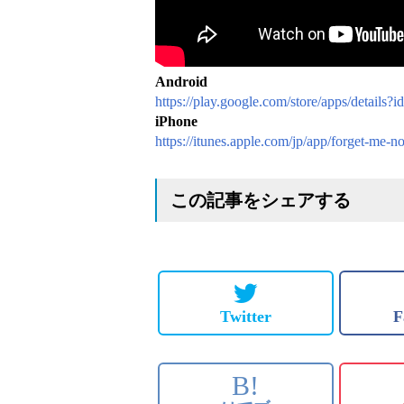
Android
https://play.google.com/store/apps/details
iPhone
https://itunes.apple.com/jp/app/forget-me
この記事をシェアする
Twitter
F
B!