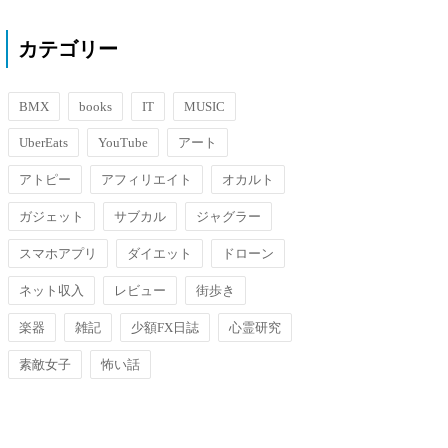
んですがアイムジャグラーにおい
ては設定５が判明したら捨ててし
カテゴリー
まう人もいるほど微妙な設定なん
ですね、とにかく微妙な展開にな
りやすい、これは私の過去のジャ
グラー経験則でも確かにそんな気
BMX
books
IT
MUSIC
はし...
UberEats
YouTube
アート
アトピー
アフィリエイト
オカルト
ガジェット
サブカル
ジャグラー
スマホアプリ
ダイエット
ドローン
ネット収入
レビュー
街歩き
楽器
雑記
少額FX日誌
心霊研究
素敵女子
怖い話