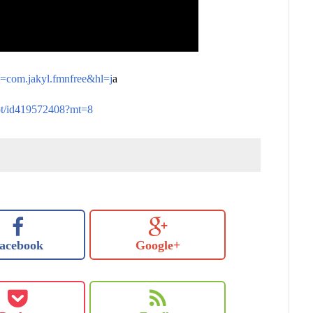
?id=com.jakyl.fmnfree&hl=j
a
-not/id419572408?mt=8
acebook
Google+