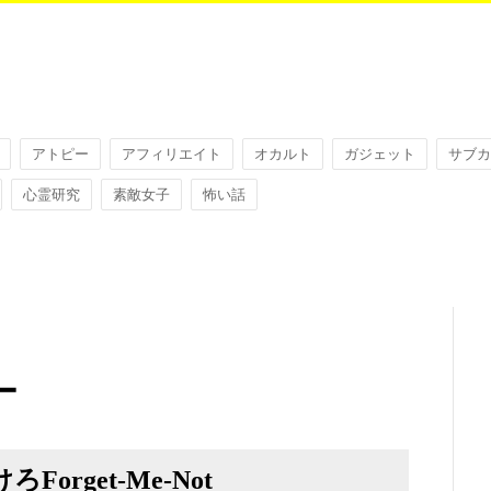
アトピー
アフィリエイト
オカルト
ガジェット
サブカ
心霊研究
素敵女子
怖い話
ー
rget-Me-Not