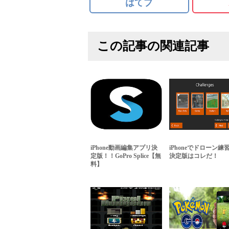
はてブ
この記事の関連記事
iPhone動画編集アプリ決
iPhoneでドローン練
定版！！GoPro Splice【無
決定版はコレだ！
料】