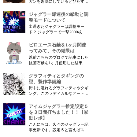
ガンを趣味にしているとひたすら
ット台の特徴だ、この特性はアイ
増えてくるのがリポバッテリー。
ムジャグラー...
リポバッテリーなかなか保管に気
ジャグラー爆連後の挙動と調
を使いますよね。特に家に保管し
整モードについて
ている時にバッテリーが燃えてし
出過ぎたジャグラーは調整モー
まわないか出先で急に気になって
ド？ ジャグラーで一撃2000枚か
しまう事が多いです。 こちらの
ら3000枚クラスの爆連をかました
動画は4セル...
後、出すぎたメダルを調整するか
ピロエース石鹸を1ヶ月間使
のようにハマリが訪れる事がある
ってみて、その結果は
特にビッグ偏向型のジャグラーに
以前こちらのブログで記事にした
は注意が必要でバケでの設定が読
抗菌石鹸を1ヶ月使用した結果と
みづらい分、追ってしまう傾向が
感想を書きたいと思います。 効
強く気付けばボーナ...
果については個人差があると思い
グラフィティとタギングの
ますので、その点をご理解の上読
謎、製作準備編
んで頂ければと思います。 ピロ
街中に溢れるグラフィティやタギ
エース石鹸の使用感は？ まず特
ング、このラディカルなアートの
筆すべきピロエース石鹸の特徴は
文化的背景やライフスタイルはひ
臭いです、ネット...
とまず置いておいて、その製作ツ
アイムジャグラー推定設定５
ールや技法が気になったので今回
を３日間打ちました！！【挙
調べてみました。 特に気軽に作
動レポ】
れそうなステッカーについてが今
こんにちは。久々のジャグラー記
回のメインです。 こんなステッ
事更新です。設定５と言えばスロ
カーとか良く見ま...
ットでは高設定と言われる設定な