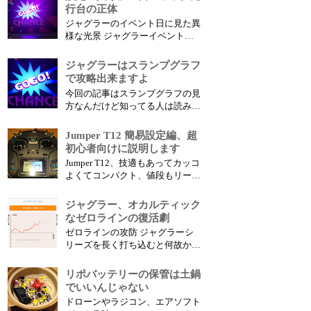
中間設定は V字の波 を連続して描
行台の正体
きやすく飲まれては出て飲まれて
ジャグラーのイベント日に見た異
は出てを繰り返しやすい、 特に
様な光景 ジャグラーイベントが
飲まれ辞めだけは避けて通りたい
行われると、ほぼ現れてくる、
ところだ、このリス...
超ビッグ先行台と超バケ先行台
ジャグラーはスランプグラフ
。 これは、もう確定的だね、ど
で攻略出来ますよ
っちも 「高設定の入りサイン」
今回の記事はスランプグラフの見
なんだよ。 って言っても、アイ
方なんだけど知ってる人は読み飛
ムSP 2000回転でB14R1とかとか
ばして下さい。 あ、そうだ、ケ
怖すぎて触...
ルベロス打法って知ってますか？
Jumper T12 簡易設定編、超
ジャグの中間設定を攻略する方法
初心者向けに説明します
ね。いろんなジャグラーの攻略情
Jumper T12、技適もあってカッコ
報があるけど、アレだけはたぶん
よくてコンパクト、値段もリーズ
ガチだよ。 とりあえずジャグラ
ナブル、非常に魅力的なプロポで
ーはスランプがめ...
すがとにかく設定が煩雑です。
ジャグラー、オカルティック
特にドローン初心者が買うと初期
なゼロラインの復活劇
設定で詰みやすい（アーム出来な
ゼロラインの攻防 ジャグラーシ
い病）感じがしたので簡単に設定
リーズを長く打ち込むと何故かゼ
出来る方法を紹介したいと思いま
ロラインで跳ねる台が異常に多い
す。 タ...
ことに気付く。 これはジャグラ
リポバッテリーの保管は土鍋
ー七不思議のひとつである。 経
でいいんじゃない
験則だがリセット（設定変更）ゼ
ドローンやラジコン、エアソフト
ロラインで綺麗に跳ねるのはリセ