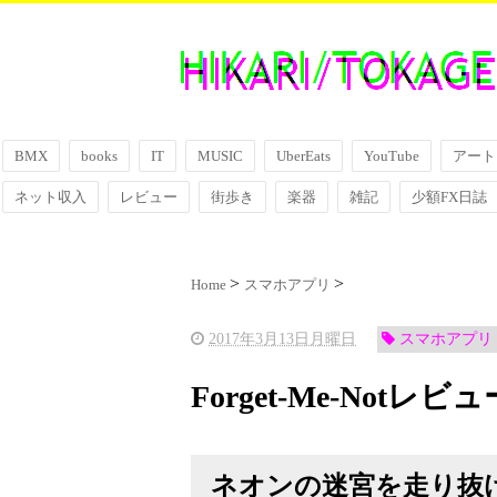
BMX
books
IT
MUSIC
UberEats
YouTube
アート
ネット収入
レビュー
街歩き
楽器
雑記
少額FX日誌
Home
スマホアプリ
2017年3月13日月曜日
スマホアプリ
Forget-Me-Notレビュ
ネオンの迷宮を走り抜けろFo